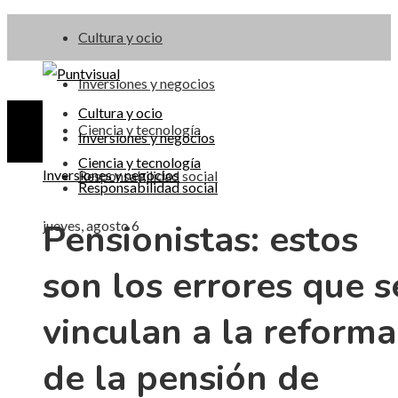
Cultura y ocio
Inversiones y negocios
Cultura y ocio
Ciencia y tecnología
Inversiones y negocios
Ciencia y tecnología
Inversiones y negocios
Responsabilidad social
Responsabilidad social
Pensionistas: estos
jueves, agosto 6
son los errores que s
vinculan a la reforma
de la pensión de