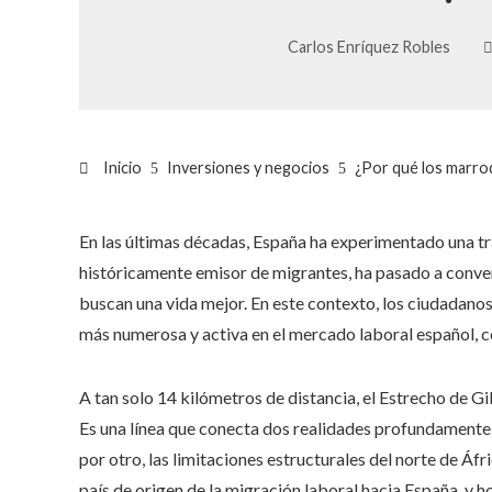
Carlos Enríquez Robles
Inicio
Inversiones y negocios
¿Por qué los marroq
En las últimas décadas, España ha experimentado una t
históricamente emisor de migrantes, ha pasado a conver
buscan una vida mejor. En este contexto, los ciudadan
más numerosa y activa en el mercado laboral español, co
A tan solo 14 kilómetros de distancia, el Estrecho de G
Es una línea que conecta dos realidades profundamente 
por otro, las limitaciones estructurales del norte de Áf
país de origen de la migración laboral hacia España, y 