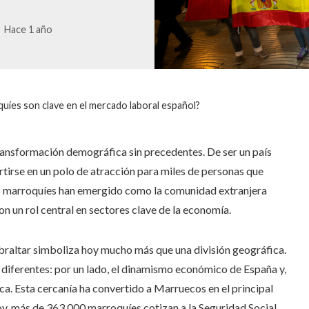
Hace 1 año
uíes son clave en el mercado laboral español?
ransformación demográfica sin precedentes. De ser un país
tirse en un polo de atracción para miles de personas que
os marroquíes han emergido como la comunidad extranjera
n un rol central en sectores clave de la economía.
ibraltar simboliza hoy mucho más que una división geográfica.
diferentes: por un lado, el dinamismo económico de España y,
rica. Esta cercanía ha convertido a Marruecos en el principal
hoy, más de 363.000 marroquíes cotizan a la Seguridad Social