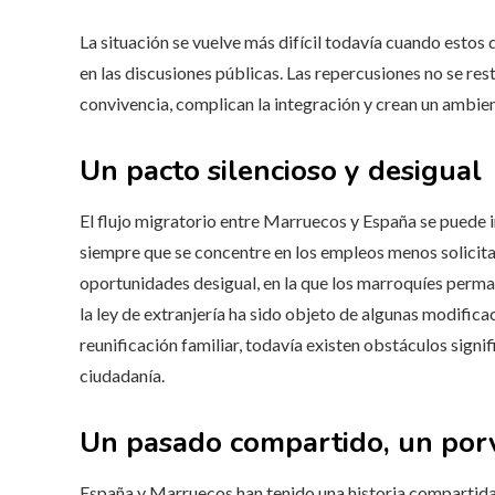
La situación se vuelve más difícil todavía cuando estos d
en las discusiones públicas. Las repercusiones no se re
convivencia, complican la integración y crean un ambien
Un pacto silencioso y desigual
El flujo migratorio entre Marruecos y España se puede i
siempre que se concentre en los empleos menos solicit
oportunidades desigual, en la que los marroquíes perma
la ley de extranjería ha sido objeto de algunas modifica
reunificación familiar, todavía existen obstáculos signif
ciudadanía.
Un pasado compartido, un por
España y Marruecos han tenido una historia compartida