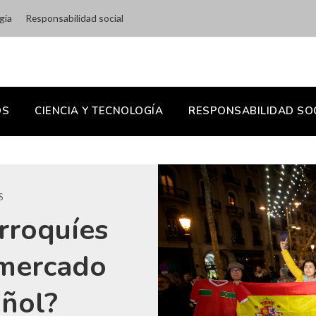
gía
Responsabilidad social
OS
CIENCIA Y TECNOLOGÍA
RESPONSABILIDAD SO
S
rroquíes
 mercado
añol?