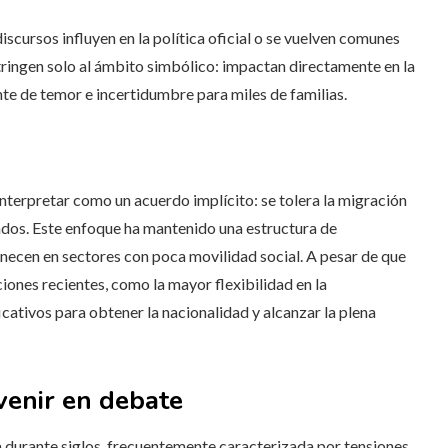
iscursos influyen en la política oficial o se vuelven comunes
stringen solo al ámbito simbólico: impactan directamente en la
te de temor e incertidumbre para miles de familias.
nterpretar como un acuerdo implícito: se tolera la migración
ados. Este enfoque ha mantenido una estructura de
necen en sectores con poca movilidad social. A pesar de que
ciones recientes, como la mayor flexibilidad en la
icativos para obtener la nacionalidad y alcanzar la plena
venir en debate
 durante siglos, frecuentemente caracterizada por tensiones,