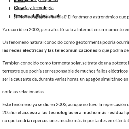
Inicio
Ciencia y tecnología
Salud
Responsabilidad social
¿Proximo apagón mundial? El fenómeno astronómico que pu
Ya ocurrió en 2003, pero afectó solo a Internet en un momento en 
Un fenomeno natural conocido como geotormenta podria ocurrir
las redes electricas y las telecomunicaciones
lo que podría d
Tambien conocido como tormenta solar, se trata de una potente
terrestre que podría ser responsable de muchos fallos eléctricos 
ser la causante de, durante varias horas, un apagón simultáneo en 
noticias relacionadas
Este fenómeno ya se dio en 2003, aunque no tuvo la repercusión 
20 años
el acceso a las tecnologías era mucho más residual
q
no que tendría repercusiones mucho más importantes en el ámbit