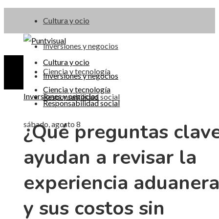
Cultura y ocio
Inversiones y negocios
Cultura y ocio
Ciencia y tecnología
Inversiones y negocios
Ciencia y tecnología
Inversiones y negocios
Responsabilidad social
Responsabilidad social
¿Qué preguntas clav
sábado, agosto 8
ayudan a revisar la
experiencia aduaner
y sus costos sin