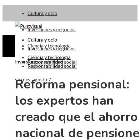
Cultura y ocio
Inversiones y negocios
Cultura y ocio
Ciencia y tecnología
Inversiones y negocios
Ciencia y tecnología
Inversiones y negocios
Responsabilidad social
Responsabilidad social
Reforma pensional:
viernes, agosto 7
los expertos han
creado que el ahorro
nacional de pensione