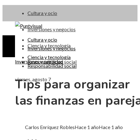
Cultura y ocio
Inversiones y negocios
Cultura y ocio
Ciencia y tecnología
Inversiones y negocios
Ciencia y tecnología
Inversiones y negocios
Responsabilidad social
Responsabilidad social
Tips para organizar
viernes, agosto 7
las finanzas en parej
Carlos Enríquez Robles
Hace 1 año
Hace 1 año