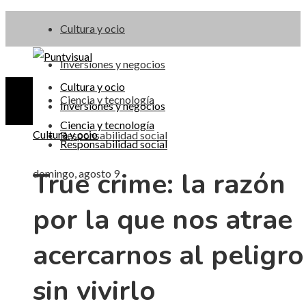
Cultura y ocio
Inversiones y negocios
Cultura y ocio
Ciencia y tecnología
Inversiones y negocios
Ciencia y tecnología
Cultura y ocio
Responsabilidad social
Responsabilidad social
True crime: la razón
domingo, agosto 9
por la que nos atrae
acercarnos al peligro
sin vivirlo