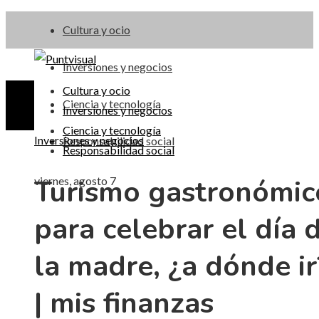
Cultura y ocio
Inversiones y negocios
Cultura y ocio
Ciencia y tecnología
Inversiones y negocios
Ciencia y tecnología
Inversiones y negocios
Responsabilidad social
Responsabilidad social
Turismo gastronómic
viernes, agosto 7
para celebrar el día 
la madre, ¿a dónde ir
| mis finanzas