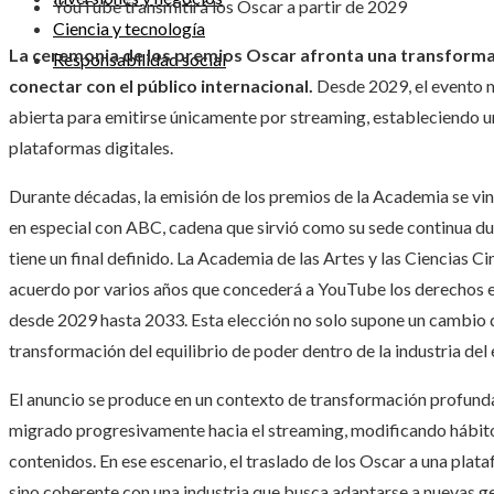
YouTube transmitirá los Oscar a partir de 2029
Ciencia y tecnología
La ceremonia de los premios Oscar afronta una transformac
Responsabilidad social
conectar con el público internacional.
Desde 2029, el evento m
abierta para emitirse únicamente por streaming, estableciendo un
plataformas digitales.
Durante décadas, la emisión de los premios de la Academia se vin
en especial con ABC, cadena que sirvió como su sede continua du
tiene un final definido. La Academia de las Artes y las Ciencias 
acuerdo por varios años que concederá a YouTube los derechos ex
desde 2029 hasta 2033. Esta elección no solo supone un cambio d
transformación del equilibrio de poder dentro de la industria del
El anuncio se produce en un contexto de transformación profunda
migrado progresivamente hacia el streaming, modificando hábitos
contenidos. En ese escenario, el traslado de los Oscar a una plata
sino coherente con una industria que busca adaptarse a nuevas g