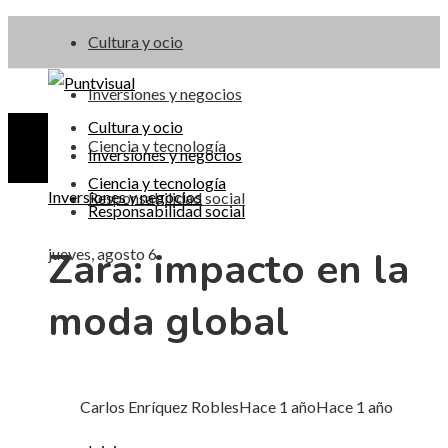
Cultura y ocio
Inversiones y negocios
Cultura y ocio
Ciencia y tecnología
Inversiones y negocios
Ciencia y tecnología
Inversiones y negocios
Responsabilidad social
Responsabilidad social
Zara: impacto en la
jueves, agosto 6
moda global
Carlos Enríquez Robles
Hace 1 año
Hace 1 año